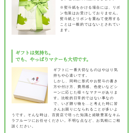
※熨斗紙をかける場合には、リボ
ン包装はお受けしておりません。
熨斗紙とリボンを重ねて使用する
ことは一般的ではないとされてい
ます。
ギフトは気持ち。
でも、やっぱりマナーも大切です。
ギフトに一番大切なものはやはり気
持ちや心遣いです。
しかし、同時に形式やお熨斗の書き
方や付け方、費用感、色使いなどシ
ーンに応じた様々なマナーがありま
す。比較的日常的ではない事なの
で、いざ贈り物を...と考えた時に皆
さんお困りになられることが多いよ
うです。そんな時は、百貨店で培った知識と経験豊富なキム
ラフルーツにお任せください。不明な点など、お気軽にご相
談ください。