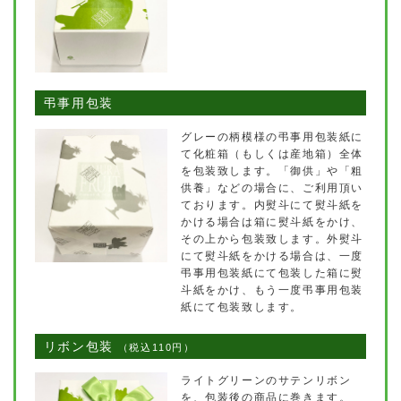
弔事用包装
グレーの柄模様の弔事用包装紙に
て化粧箱（もしくは産地箱）全体
を包装致します。「御供」や「粗
供養」などの場合に、ご利用頂い
ております。内熨斗にて熨斗紙を
かける場合は箱に熨斗紙をかけ、
その上から包装致します。外熨斗
にて熨斗紙をかける場合は、一度
弔事用包装紙にて包装した箱に熨
斗紙をかけ、もう一度弔事用包装
紙にて包装致します。
リボン包装
（税込110円）
ライトグリーンのサテンリボン
を、包装後の商品に巻きます。